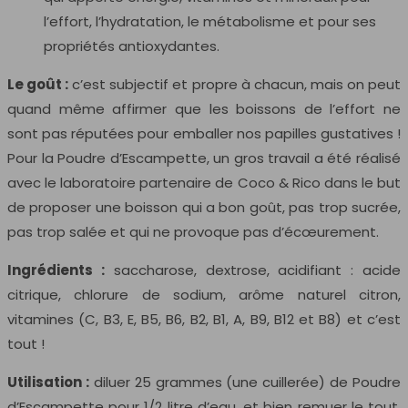
l’effort, l’hydratation, le métabolisme et pour ses
propriétés antioxydantes.
Le goût :
c’est subjectif et propre à chacun, mais on peut
quand même affirmer que les boissons de l’effort ne
sont pas réputées pour emballer nos papilles gustatives !
Pour la Poudre d’Escampette, un gros travail a été réalisé
avec le laboratoire partenaire de Coco & Rico dans le but
de proposer une boisson qui a bon goût, pas trop sucrée,
pas trop salée et qui ne provoque pas d’écœurement.
Ingrédients :
saccharose, dextrose, acidifiant : acide
citrique, chlorure de sodium, arôme naturel citron,
vitamines (C, B3, E, B5, B6, B2, B1, A, B9, B12 et B8) et c’est
tout !
Utilisation :
diluer 25 grammes (une cuillerée) de Poudre
d’Escampette pour 1/2 litre d’eau, et bien remuer le tout.